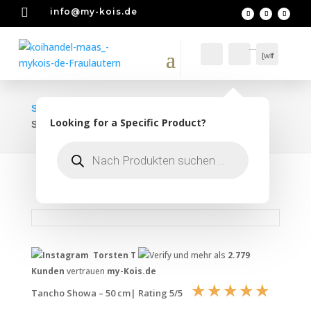

info@my-kois.de
Account
Warenkorb
Suche
0
0,00
€
[wlf
mc_
wish
list_
cou
START
>
KOI FISCHE
>
GROSSE KOIS
> TANCHO
nter
Looking for a Specific Product?
SHOWA – 50 CM
]
Products
search
Torsten T
und mehr als
2.779
Kunden
vertrauen
my-Kois.de
☆
☆
☆
☆
☆
Tancho Showa – 50 cm| Rating 5/5