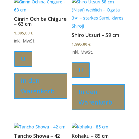
Ginrin Ochiba Chigure
– 63 cm
1.395,00
€
Shiro Utsuri – 59 cm
inkl. MwSt.
1.995,00
€
inkl. MwSt.
U
U
In den
Warenkorb
In den
Warenkorb
Tancho Showa – 42
Kohaku – 85 cm