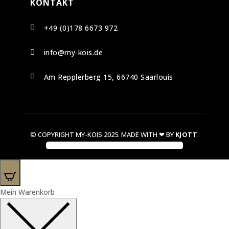
KONTAKT
+49 (0)178 6673 972

info@my-kois.de

Am Repplerberg 15, 66740 Saarlouis

© COPYRIGHT MY-KOIS 2025. MADE WITH ❤ BY
KJOTT
.
0
Mein Warenkorb