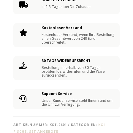

A
In 2-3 Tagen bei Dir Zuhause
T
I
V
Kostenloser Versand

E
kostenloser Versand, wenn Ihre Bestellung
einen Gesamtwert von 249 Euro
:
überschreitet..
30 TAGE WIDERRUFSRECHT

Bestellung innerhalb von 30 Tagen
problemlos widerrufen und die Ware
zurücksenden..
Support Service

Unser Kundenservice steht Ihnen rund um
die Uhr zur Verfügung.
ARTIKELNUMMER:
KST-2601
KATEGORIEN:
KOI
FISCHE
,
SET ANGEBOTE