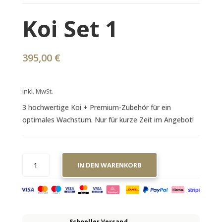
Koi Set 1
395,00
€
inkl. MwSt.
3 hochwertige Koi + Premium-Zubehör für ein
optimales Wachstum. Nur für kurze Zeit im Angebot!
A
KOI
IN DEN WARENKORB
SET
L
1
T
MENGE
E
R
N
Schneller Versand