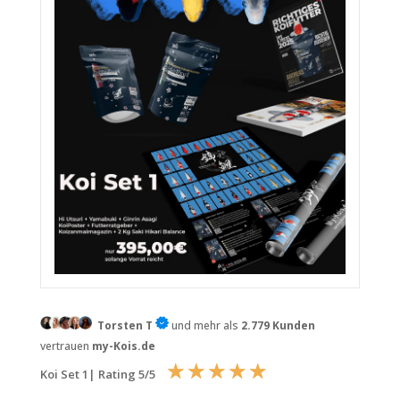
Torsten T
und mehr als
2.779 Kunden
vertrauen
my-Kois.de
☆
☆
☆
☆
☆
Koi Set 1| Rating 5/5