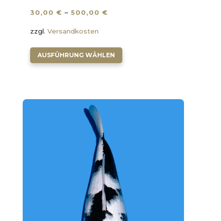
30,00
€
–
500,00
€
zzgl.
Versandkosten
Dieses
AUSFÜHRUNG WÄHLEN
Produkt
weist
mehrere
Varianten
auf.
Die
Optionen
können
auf
der
Produktseite
gewählt
werden