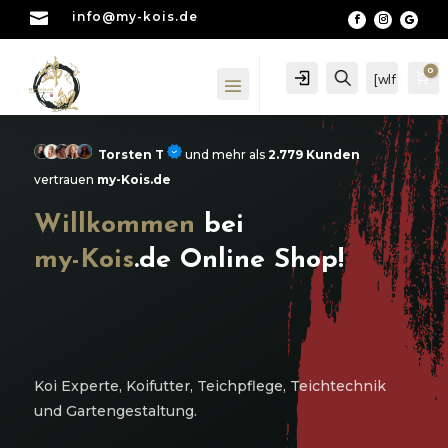

info@my-kois.de
0
Account
Suche
[wlf
Wa
mc
_wi
shli
Torsten T
und mehr als
2.779 Kunden
st_
vertrauen
my-Kois.de
cou
nte
Willkommen
bei
r]
my-Kois
.de Online Shop!
Jetzt Geöffnet
wir sind für Sie da
Koi Experte, Koifutter, Teichpflege, Teichtechnik
und Gartengestaltung.