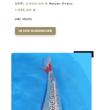
Ursprünglicher
UVP:
2.900,00
€
Neuer Preis:
Aktueller
Preis
1.995,00
€
Preis
war:
inkl. MwSt.
ist:
2.900,00 €
1.995,00 €.
IN DEN WARENKORB
ANGEBOT!