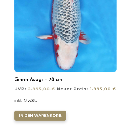
Ginrin Asagi – 78 cm
Ursprünglicher
Aktueller
UVP:
2.995,00
€
Neuer Preis:
1.995,00
€
Preis
Preis
inkl. MwSt.
war:
ist:
2.995,00 €
1.995,00 
IN DEN WARENKORB