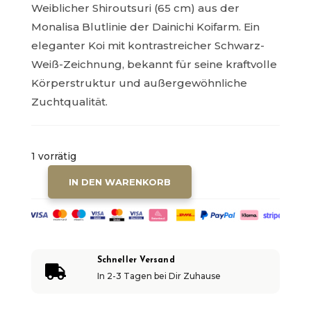
Weiblicher Shiroutsuri (65 cm) aus der
Monalisa Blutlinie der Dainichi Koifarm. Ein
eleganter Koi mit kontrastreicher Schwarz-
Weiß-Zeichnung, bekannt für seine kraftvolle
Körperstruktur und außergewöhnliche
Zuchtqualität.
1 vorrätig
A
IN DEN WARENKORB
SHIRO
L
UTSURI
T
-
E
65
R
CM
Schneller Versand

N
In 2-3 Tagen bei Dir Zuhause
MENGE
A
T