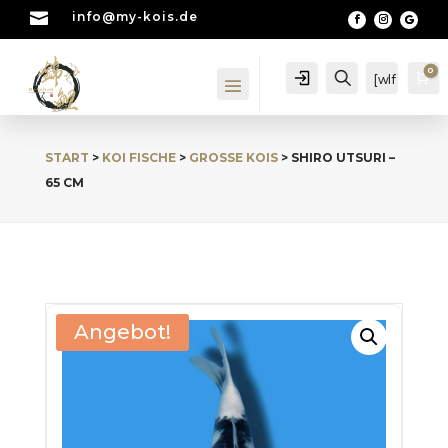

info@my-kois.de
0
Account
Suche
[wlf
Wa
mc
_wi
shli
START
>
KOI FISCHE
>
GROSSE KOIS
> SHIRO UTSURI –
st_
cou
65 CM
nte
r]
Angebot!