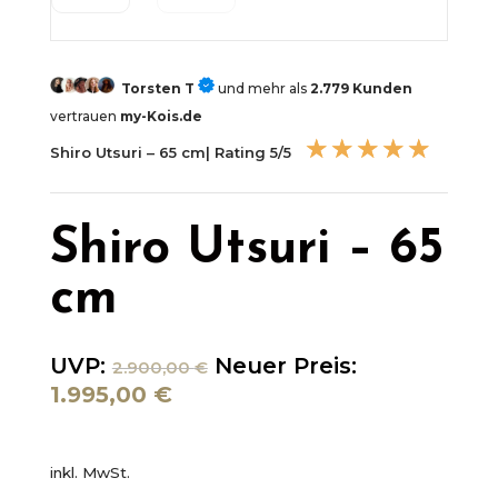
Torsten T
und mehr als
2.779 Kunden
vertrauen
my-Kois.de
☆
☆
☆
☆
☆
Shiro Utsuri – 65 cm| Rating 5/5
Shiro Utsuri – 65
cm
Ursprünglicher
UVP:
Neuer Preis:
2.900,00
€
Preis
Aktueller
1.995,00
€
war:
Preis
2.900,00 €
ist:
inkl. MwSt.
1.995,00 €.