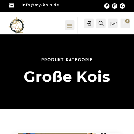

info@my-kois.de
0
Account
Suche
[wlf
Wa
mc
_wi
shli
st_
cou
nte
PRODUKT KATEGORIE
r]
Große Kois