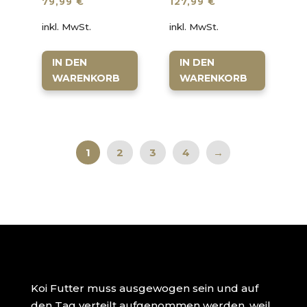
79,99
€
127,99
€
inkl. MwSt.
inkl. MwSt.
IN DEN
IN DEN
WARENKORB
WARENKORB
1
2
3
4
→
Koi Futter muss ausgewogen sein und auf
den Tag verteilt aufgenommen werden, weil