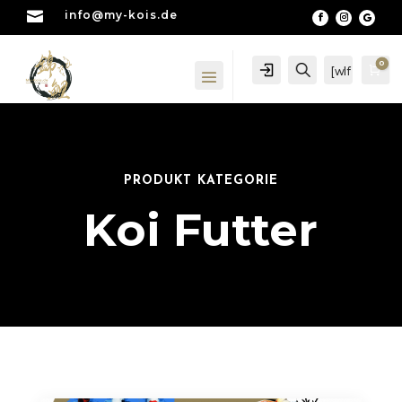

info@my-kois.de
0
Account
Suche
[wlf
Wa
mc
_wi
shli
st_
cou
nte
PRODUKT KATEGORIE
r]
Koi Futter