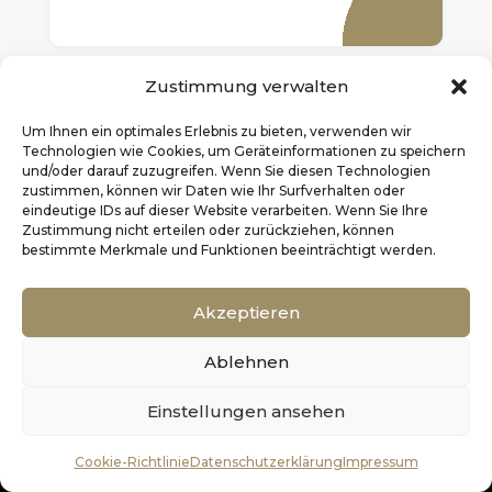
Zustimmung verwalten
Um Ihnen ein optimales Erlebnis zu bieten, verwenden wir
Technologien wie Cookies, um Geräteinformationen zu speichern
und/oder darauf zuzugreifen. Wenn Sie diesen Technologien
zustimmen, können wir Daten wie Ihr Surfverhalten oder
eindeutige IDs auf dieser Website verarbeiten. Wenn Sie Ihre
So sollte man die Koifutter Sorten
Zustimmung nicht erteilen oder zurückziehen, können
bestimmte Merkmale und Funktionen beeinträchtigt werden.
richtig dosieren
Ein gesunder Koi sollte nicht zu viel gefüttert
Akzeptieren
werden, um seine gute Schwimmfreudigkeit
behalten zu können. Das Koifutter wird
Ablehnen
dadurch auch besser im Körper verwertet.
Einstellungen ansehen
0
Die Tagesrationen hängen von der
Wassertemperatur, dem Sauerstoffgehalt,
Cookie-Richtlinie
Datenschutzerklärung
Impressum
der Nährstoffdichte, des Geschlechts, der