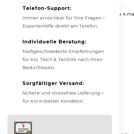
Minuten fressen.
Telefon-Support:
18 - 30°C – Füttern Sie bis zu 4 ma
Immer erreichbar für Ihre Fragen –
weniger Minuten fressen.
Expertenhilfe direkt am Telefon.
Individuelle Beratung:
Analyse:
Maßgeschneiderte Empfehlungen
für Koi, Teich & Technik nach Ihren
Rohprotein 37%
Bedürfnissen.
Rohfett 5%
Sorgfältiger Versand:
Rohfaser 4,2%
Sichere und stressfreie Lieferung –
Rohasche 11,6%
für Koi in bester Kondition.
Inhaltsstoffe: