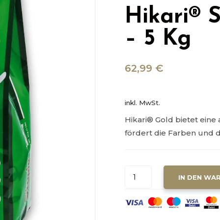
Hikari® 
– 5 Kg
62,99
€
inkl. MwSt.
Hikari® Gold bietet ein
fördert die Farben und
HIKARI®
IN DEN WA
STAPLE
-
LARGE