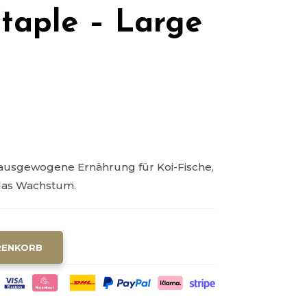
Staple – Large
e ausgewogene Ernährung für Koi-Fische,
 das Wachstum.
A
RENKORB
L
T
E