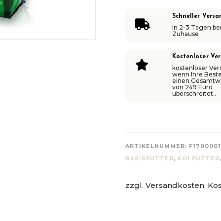
-
5
Schneller Versa

KG
In 2-3 Tagen bei
Zuhause
MENGE
Kostenloser Ve

kostenloser Ver
wenn Ihre Beste
einen Gesamtw
von 249 Euro
überschreitet..
ARTIKELNUMMER:
F1700001
BASISFUTTER
,
KOI FUTTER
zzgl. Versandkosten. Kos