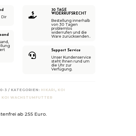
R
nd
30 TAGE
N

WIDERRUFSRECHT
 Dir
A
Bestellung innerhalb
von 30 Tagen
T
problemlos
widerrufen und die
rsand
I
Ware zurücksenden..
sand,
V
llung
ert
Support Service
E

Unser Kundenservice
:
steht Ihnen rund um
die Uhr zur
Verfügung.
0-3
KATEGORIEN:
HIKARI
,
KOI
,
KOI WACHSTUMFUTTER
tenfrei ab 255 Euro.