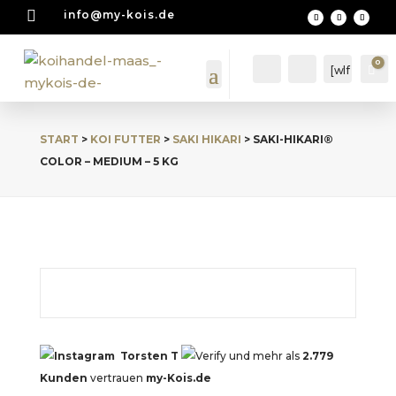

info@my-kois.de
0
Account
Suche
[wlf
Wa
mc
_wi
shli
START
>
KOI FUTTER
>
SAKI HIKARI
> SAKI-HIKARI®
st_
cou
COLOR – MEDIUM – 5 KG
nte
r]
Torsten T
und mehr als
2.779
Kunden
vertrauen
my-Kois.de