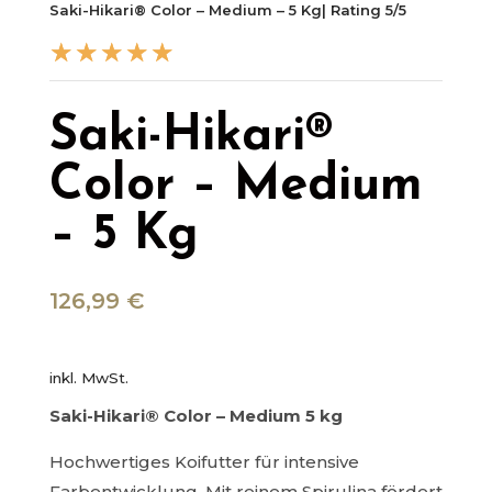
Saki-Hikari® Color – Medium – 5 Kg| Rating 5/5
☆
☆
☆
☆
☆
Saki-Hikari®
Color – Medium
– 5 Kg
126,99
€
inkl. MwSt.
Saki-Hikari® Color – Medium 5 kg
Hochwertiges Koifutter für intensive
Farbentwicklung. Mit reinem Spirulina fördert