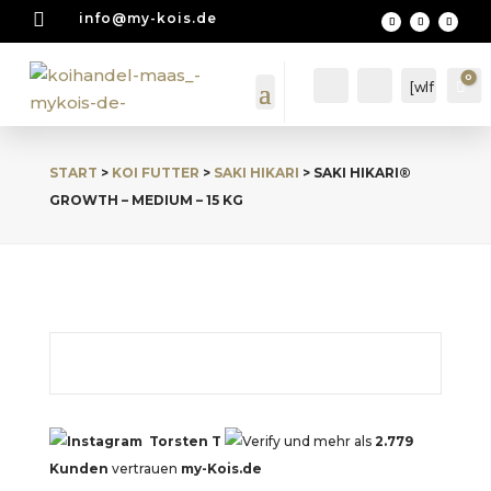

info@my-kois.de
0
Account
Suche
[wlf
Wa
mc
_wi
shli
START
>
KOI FUTTER
>
SAKI HIKARI
> SAKI HIKARI®
st_
cou
GROWTH – MEDIUM – 15 KG
nte
r]
Torsten T
und mehr als
2.779
Kunden
vertrauen
my-Kois.de