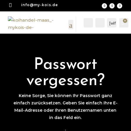

info@my-kois.de
0
Account
Suche
[wlf
Wa
mc
_wi
shli
st_
cou
nte
Passwort
r]
vergessen?
Keine Sorge, Sie können Ihr Passwort ganz
einfach zurücksetzen. Geben Sie einfach Ihre E-
Mail-Adresse oder Ihren Benutzernamen unten
in das Feld ein.
.